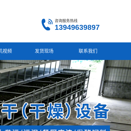
咨询服务热线
13949639897
机视频
发货现场
联系我们