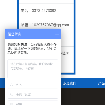
电话：0373-4473092
邮箱：1029767067@qq.com
请您留言
网址：www.tuoliji.com
感谢您的关注，当前客服人员不在
线，请填写一下您的信息，我们会
尽快和您联系。
地址：河南省卫辉市东关镇国
塔北400米
网站首页
走进我们
产品
友情链接：