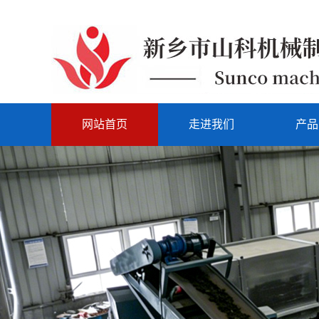
网站首页
走进我们
产品