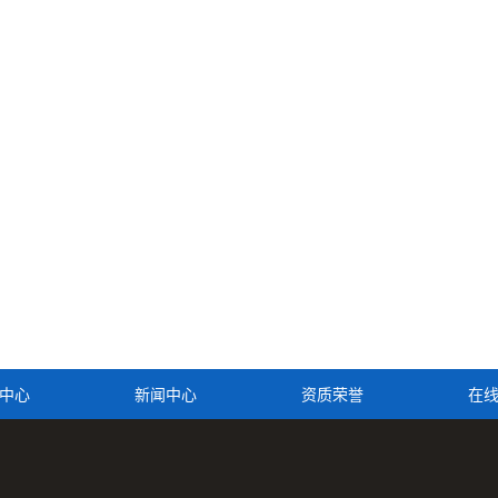
中心
新闻中心
资质荣誉
在